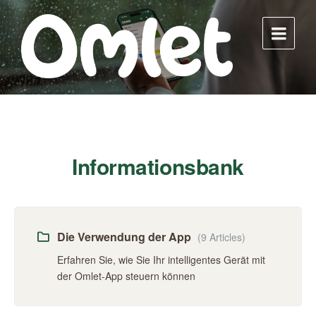
Skip
Skip
Skip
to
to
to
content
main
footer
navigation
Informationsbank
Die Verwendung der App
(9 Articles)
Erfahren Sie, wie Sie Ihr intelligentes Gerät mit
der Omlet-App steuern können